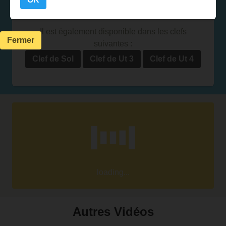
Clef de Fa 3 octaves
Clef de Fa 10 notes
Il est également disponible dans les clefs
Fermer
suivantes :
Clef de Sol
Clef de Ut 3
Clef de Ut 4
loading...
Autres Vidéos