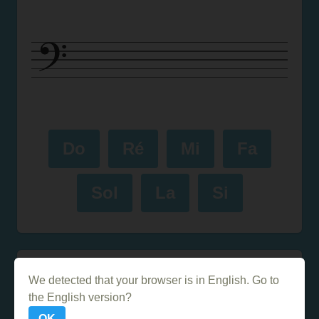
Do
Ré
Mi
Fa
Sol
La
Si
Le jeu existe dans 3 versions :
We detected that your browser is in English. Go to
Clef de Fa 2 octaves
the English version?
OK