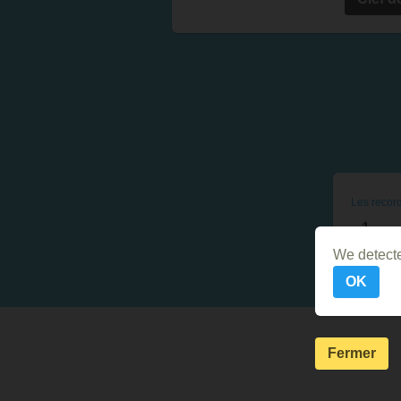
Les record
1
We detecte
OK
Fermer