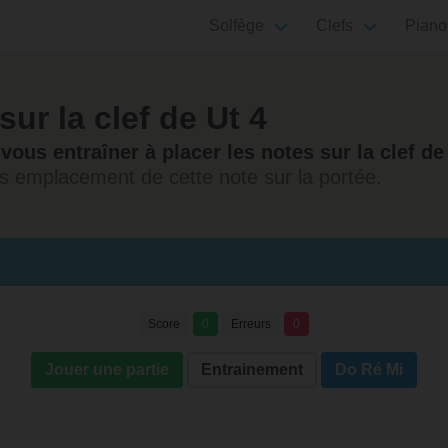
Solfège
Clefs
Piano
sur la clef de Ut 4
vous entraîner à placer les notes sur la clef de
s emplacement de cette note sur la portée.
Score
0
Erreurs
0
Jouer une partie
Entrainement
Do Ré Mi