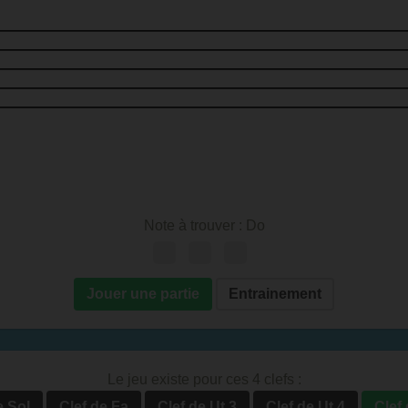
Note à trouver :
Do
Jouer une partie
Entrainement
Le jeu existe pour ces 4 clefs :
e Sol
Clef de Fa
Clef de Ut 3
Clef de Ut 4
Clef 