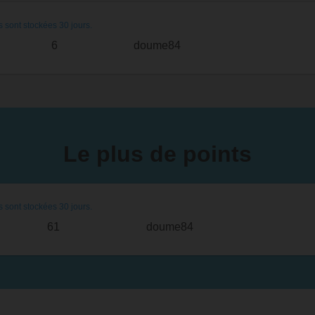
s sont stockées 30 jours.
6
doume84
Le plus de points
s sont stockées 30 jours.
61
doume84