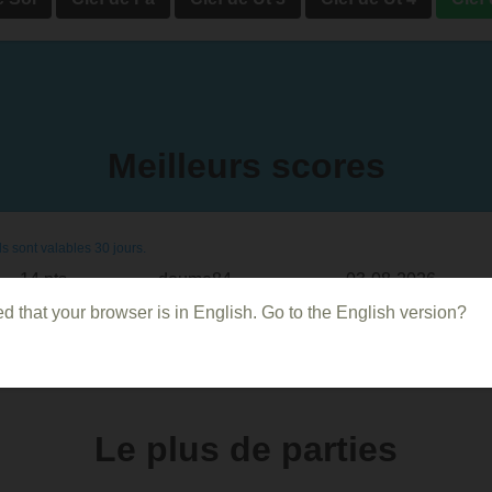
Meilleurs scores
s sont valables 30 jours.
14 pts
doume84
03-08-2026
d that your browser is in English. Go to the English version?
Le plus de parties