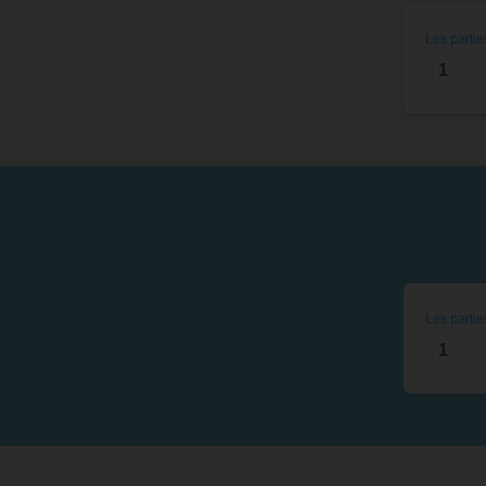
Les partie
1
Les partie
1