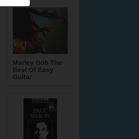
Marley Bob The
Best Of Easy
Guitar