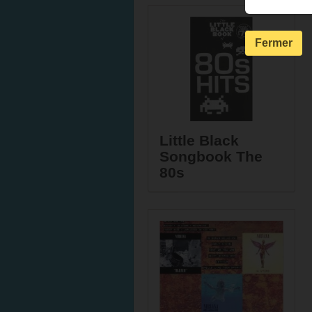
Fermer
Little Black
Songbook The
80s