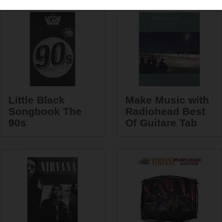
Little Black
Make Music with
Songbook The
Radiohead Best
90s
Of Guitare Tab