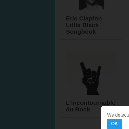
Eric Clapton
Little Black
Songbook
L'incontournable
du Rock
We detecte
OK