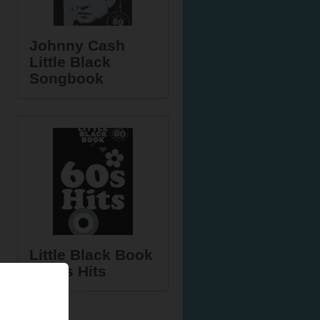
Johnny Cash
Little Black
Songbook
Little Black Book
of 60s Hits