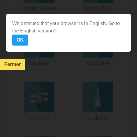
Lecture de notes
Base solfège
We detected that your browser is in English. Go to
the English version?
OK
Le piano
La guitare
Fermer
Le violon
Le ukulélé