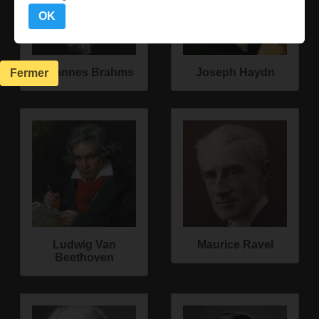
OK
Johannes Brahms
Joseph Haydn
Fermer
Ludwig Van
Maurice Ravel
Beethoven