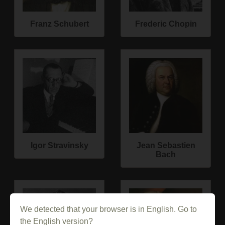
Franz Schubert
Frederic Chopin
Igor Stravinsky
Jean Sebastien
Bach
We detected that your browser is in English. Go to
the English version?