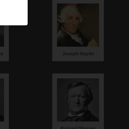
ms
Joseph Haydn
Richard Wagner