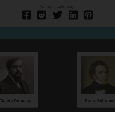
Partagez cette page
Claude Debussy
Franz Schubert