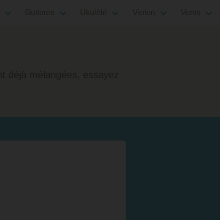
Guitares
Ukulélé
Violon
Vents
nt déjà mélangées, essayez