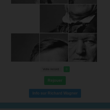
Votre record :
0
Rejouer
Info sur Richard Wagner