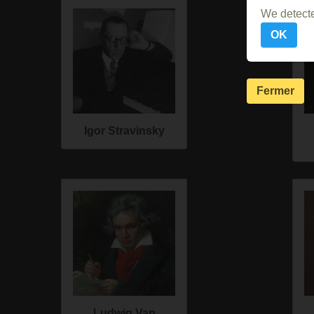
We detecte
OK
Fermer
Igor Stravinsky
Ludwig Van