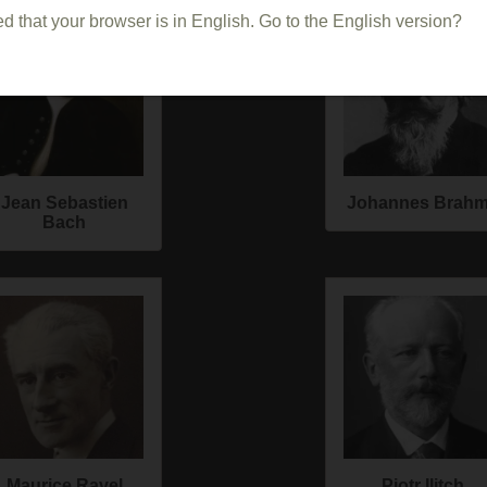
d that your browser is in English. Go to the English version?
Jean Sebastien
Johannes Brah
Bach
Maurice Ravel
Piotr Ilitch