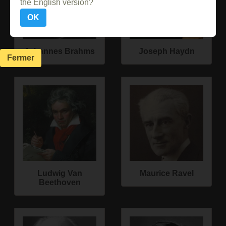
the English version?
OK
Johannes Brahms
Joseph Haydn
Fermer
Ludwig Van
Maurice Ravel
Beethoven