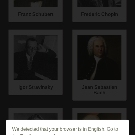
Franz Schubert
Frederic Chopin
Igor Stravinsky
Jean Sebastien
Bach
We detected that your browser is in English. Go to