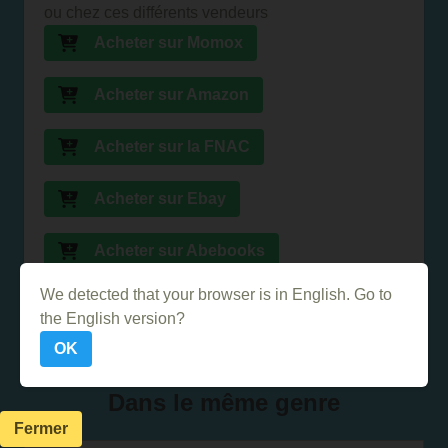
ou chez ces différents vendeurs
Acheter sur Momox
Acheter sur Amazon
Acheter sur la FNAC
Acheter sur Ebay
Acheter sur Abebooks
We detected that your browser is in English. Go to
Acheter sur PriceMinister
the English version?
OK
Dans le même genre
Fermer