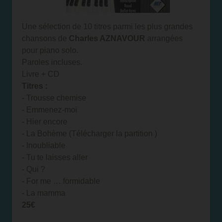
Une sélection de 10 titres parmi les plus grandes
chansons de
Charles AZNAVOUR
arrangées
pour piano solo.
Paroles incluses.
Livre + CD
Titres :
- Trousse chemise
- Emmenez-moi
- Hier encore
- La Bohème (
Télécharger la partition
)
- Inoubliable
- Tu te laisses aller
- Qui ?
- For me … formidable
- La mamma
25€