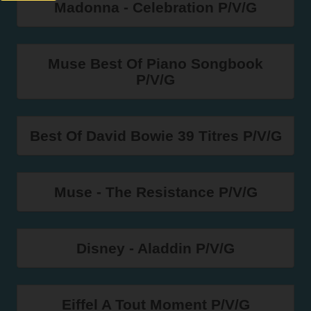
Madonna - Celebration P/V/G
Muse Best Of Piano Songbook
P/V/G
Best Of David Bowie 39 Titres P/V/G
Muse - The Resistance P/V/G
Disney - Aladdin P/V/G
Eiffel A Tout Moment P/V/G