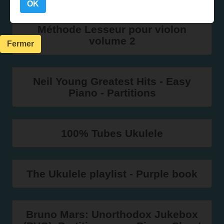
OK
Méthode Lesseur pour violon
volume 2
Fermer
Neil Young Greatest Hits - Easy
Piano - Partitions
100% Tubes Ukulele
The Ukulele playlist - Purple book
Bruno Mars: Unorthodox Jukebox