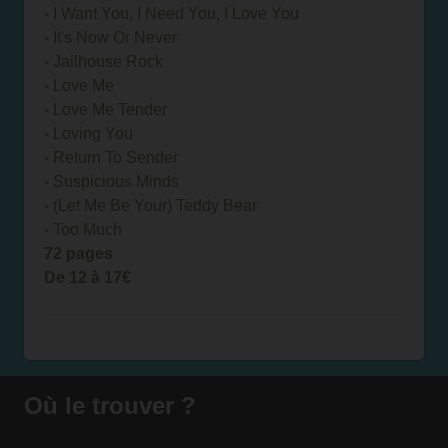
- I Want You, I Need You, I Love You
- It's Now Or Never
- Jailhouse Rock
- Love Me
- Love Me Tender
- Loving You
- Return To Sender
- Suspicious Minds
- (Let Me Be Your) Teddy Bear
- Too Much
72 pages
De 12 à 17€
Où le trouver ?