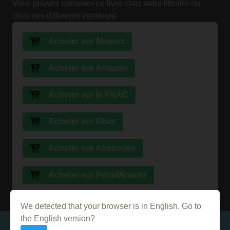
Vous pouvez retrouver ce livre chez votre libraire ou
chez ces différents vendeurs
Acheter sur Momox
Acheter sur Amazon
Acheter sur la FNAC
Acheter sur Ebay
Acheter sur Abebooks
Acheter sur PriceMinister
We detected that your browser is in English. Go to
the English version?
Dans le même genre