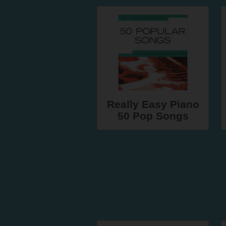
Really Easy Piano
50 Pop Songs