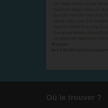
- Oh, Pretty Woman (Pretty Woma
- Raindrops Keep Falling On My 
- Son Of A Preacher Man (Pulp Fic
- Speak Softly Love (The Godfathe
- Take My Breath Away (Top Gun) 
- Unchained Melody (Ghost) [Rig
- Up Where We Belong (An Officer
48 pages
de 5 à 14.25€ (neuf ou occasio
Où le trouver ?