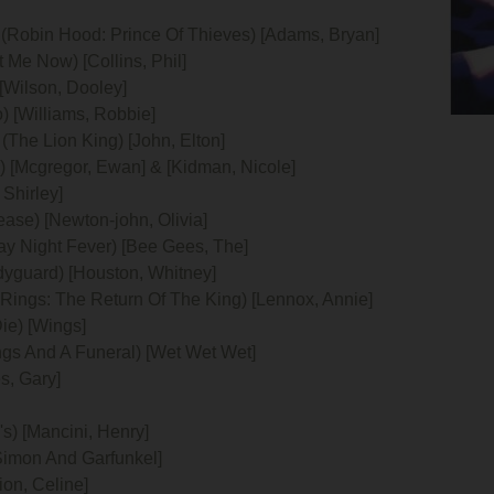
ou (Robin Hood: Prince Of Thieves) [Adams, Bryan]
t Me Now) [Collins, Phil]
[Wilson, Dooley]
 [Williams, Robbie]
(The Lion King) [John, Elton]
 [Mcgregor, Ewan] & [Kidman, Nicole]
 Shirley]
ase) [Newton-john, Olivia]
ay Night Fever) [Bee Gees, The]
dyguard) [Houston, Whitney]
 Rings: The Return Of The King) [Lennox, Annie]
Die) [Wings]
ngs And A Funeral) [Wet Wet Wet]
s, Gary]
's) [Mancini, Henry]
Simon And Garfunkel]
ion, Celine]