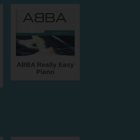
ABBA Really Easy
Piano