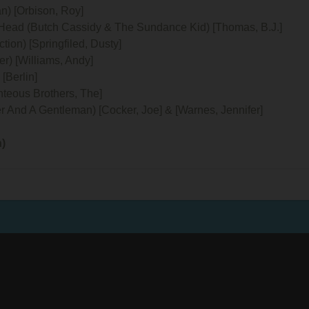
n) [Orbison, Roy]
Head (Butch Cassidy & The Sundance Kid) [Thomas, B.J.]
tion) [Springfiled, Dusty]
r) [Williams, Andy]
[Berlin]
hteous Brothers, The]
 And A Gentleman) [Cocker, Joe] & [Warnes, Jennifer]
n)