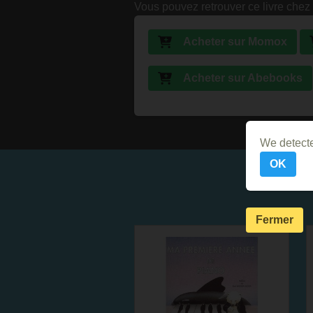
Vous pouvez retrouver ce livre chez 
Acheter sur Momox
Acheter sur Abebooks
We detecte
OK
Fermer