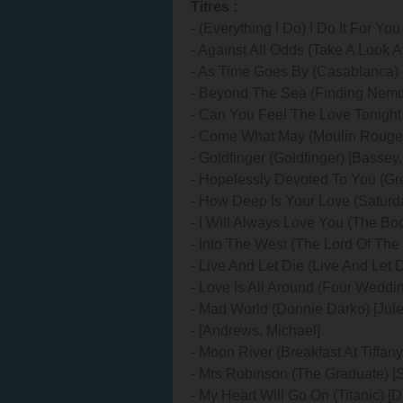
Titres :
- (Everything I Do) I Do It For Y
- Against All Odds (Take A Look A
- As Time Goes By (Casablanca) 
- Beyond The Sea (Finding Nemo)
- Can You Feel The Love Tonight 
- Come What May (Moulin Rouge)
- Goldfinger (Goldfinger) [Bassey,
- Hopelessly Devoted To You (Gre
- How Deep Is Your Love (Saturd
- I Will Always Love You (The Bo
- Into The West (The Lord Of The
- Live And Let Die (Live And Let 
- Love Is All Around (Four Weddi
- Mad World (Donnie Darko) [Jule
- [Andrews, Michael]
- Moon River (Breakfast At Tiffany
- Mrs Robinson (The Graduate) [
- My Heart Will Go On (Titanic) [D