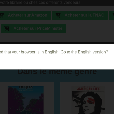
votre libraire ou chez ces différents vendeurs
Acheter sur Amazon
Acheter sur la FNAC
Acheter sur PriceMinister
d that your browser is in English. Go to the English version?
Dans le même genre