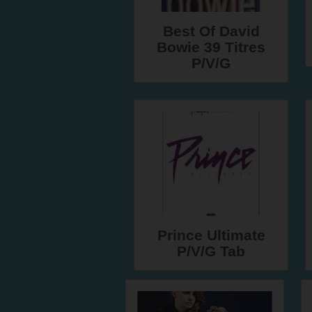
Best Of David
Bowie 39 Titres
P/V/G
Prince Ultimate
P/V/G Tab