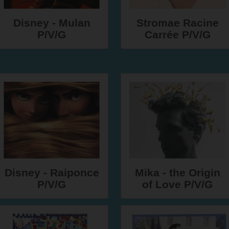
Disney - Mulan
Stromae Racine
P/V/G
Carrée P/V/G
Disney - Raiponce
Mika - the Origin
P/V/G
of Love P/V/G