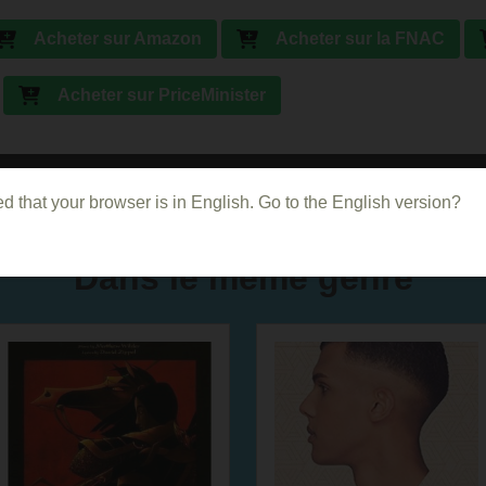
Acheter sur Amazon
Acheter sur la FNAC
Acheter sur PriceMinister
d that your browser is in English. Go to the English version?
Dans le même genre