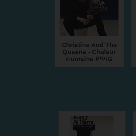
Christine And The
Queens - Chaleur
Humaine P/V/G