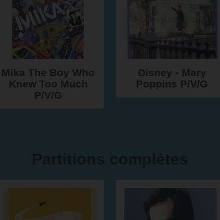
Mika The Boy Who
Disney - Mary
Knew Too Much
Poppins P/V/G
P/V/G
Partitions complètes