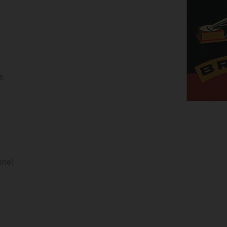
lics
ine)