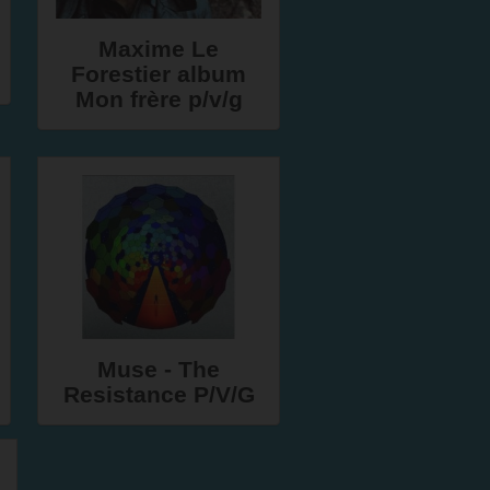
Maxime Le
Forestier album
Mon frère p/v/g
Muse - The
Resistance P/V/G