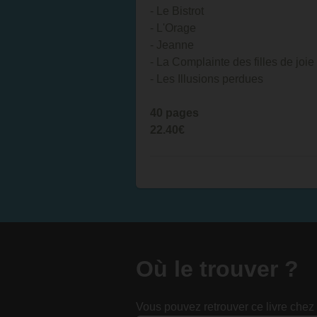
- Le Bistrot
- L'Orage
- Jeanne
- La Complainte des filles de joie
- Les Illusions perdues
40 pages
22.40€
Où le trouver ?
Vous pouvez retrouver ce livre chez 