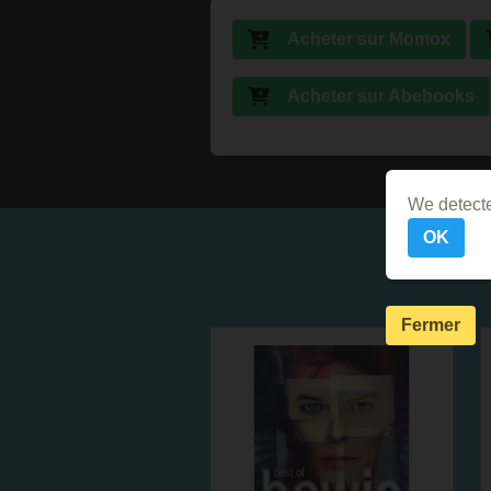
Acheter sur Momox
Acheter sur Abebooks
We detecte
OK
Fermer