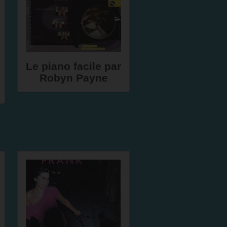
Le piano facile par
Robyn Payne