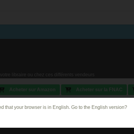
votre libraire ou chez ces différents vendeurs
Acheter sur Amazon
Acheter sur la FNAC
Acheter sur PriceMinister
d that your browser is in English. Go to the English version?