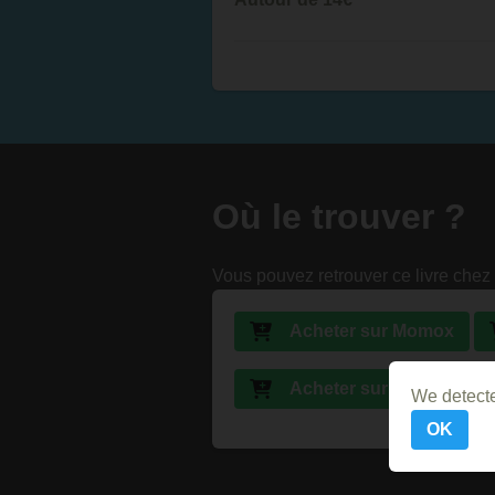
Où le trouver ?
Vous pouvez retrouver ce livre chez 
Acheter sur Momox
Acheter sur Abebooks
We detecte
OK