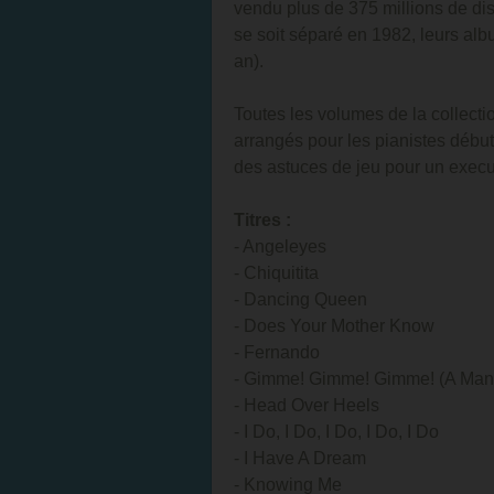
vendu plus de 375 millions de dis
se soit séparé en 1982, leurs alb
an).
Toutes les volumes de la collect
arrangés pour les pianistes début
des astuces de jeu pour un execut
Titres :
- Angeleyes
- Chiquitita
- Dancing Queen
- Does Your Mother Know
- Fernando
- Gimme! Gimme! Gimme! (A Man A
- Head Over Heels
- I Do, I Do, I Do, I Do, I Do
- I Have A Dream
- Knowing Me