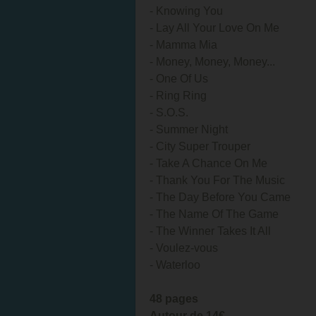
- Knowing You
- Lay All Your Love On Me
- Mamma Mia
- Money, Money, Money...
- One Of Us
- Ring Ring
- S.O.S.
- Summer Night
- City Super Trouper
- Take A Chance On Me
- Thank You For The Music
- The Day Before You Came
- The Name Of The Game
- The Winner Takes It All
- Voulez-vous
- Waterloo
48 pages
Autour de 14€