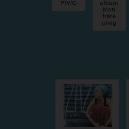
P/V/G
album
Mon
frère
p/v/g