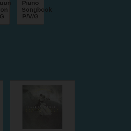
toon
Piano
ion
Songbook
/G
P/V/G