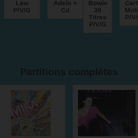
Law
Adele +
Bowie
Car
P/V/G
Cd
39
Mot
Titres
P/V
P/V/G
Partitions complètes