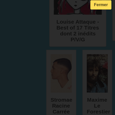
Fermer
Louise Attaque -
Best of 17 Titres
dont 2 inédits
P/V/G
Stromae
Maxime
Racine
Le
Carrée
Forestier