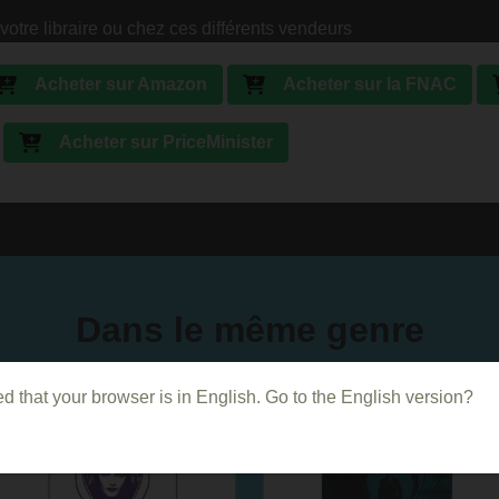
votre libraire ou chez ces différents vendeurs
Acheter sur Amazon
Acheter sur la FNAC
Acheter sur PriceMinister
Dans le même genre
d that your browser is in English. Go to the English version?