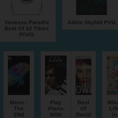
Vanessa Paradis
Adele Skyfall PVG
Best Of 32 Titres
P/V/G
Muse -
Play
Best
Mik
The
Piano
Of
Lif
2Nd
With
David
in