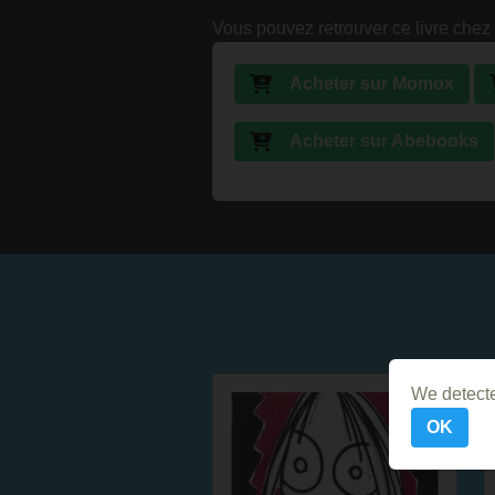
Vous pouvez retrouver ce livre chez 
Acheter sur Momox
Acheter sur Abebooks
We detecte
OK