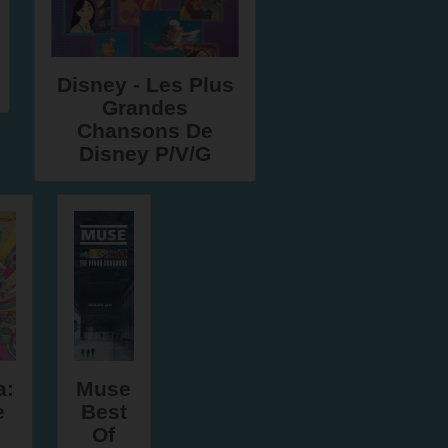
Disney - Les Plus
Grandes
Chansons De
Disney P/V/G
a:
Muse
e
Best
Of