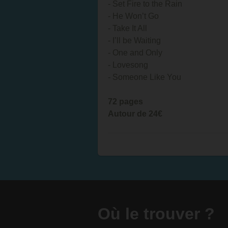
- Set Fire to the Rain
- He Won’t Go
- Take It All
- I’ll be Waiting
- One and Only
- Lovesong
- Someone Like You
72 pages
Autour de 24€
Où le trouver ?