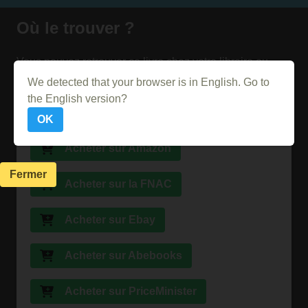
Où le trouver ?
Vous pouvez retrouver ce livre chez votre libraire ou
chez ces différents vendeurs
We detected that your browser is in English. Go to
the English version?
Acheter sur Momox
OK
Acheter sur Amazon
Fermer
Acheter sur la FNAC
Acheter sur Ebay
Acheter sur Abebooks
Acheter sur PriceMinister