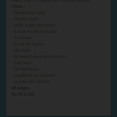
piano, voix et diagrammes d'accord guitare.
Titres :
- Derrière les mots
- Oiseau malin
- Idylle anglo-normande
- Il roule les fleurs du bal
- Consuelo
- En ile de France
- Oui mais
- Ils etaient deux garcons trois
- Bad boys
- On etait beau
- Souffrir de se souvenir
- La baie des fourmis
48 pages
De 20 à 22€