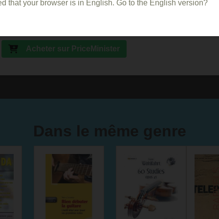
d that your browser is in English. Go to the English version?
Acheter sur Amazon
Acheter sur la FNAC
Acheter sur PriceMinister
Dans le même genre