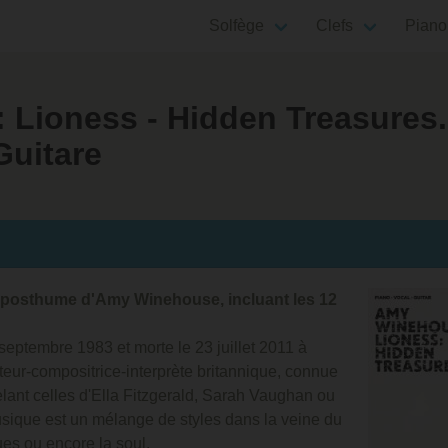
Solfège
Clefs
Piano
Lioness - Hidden Treasures. 
Guitare
n posthume d'Amy Winehouse, incluant les 12
ptembre 1983 et morte le 23 juillet 2011 à
teur-compositrice-interprète britannique, connue
elant celles d'Ella Fitzgerald, Sarah Vaughan ou
ique est un mélange de styles dans la veine du
es ou encore la soul.