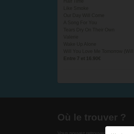
Half Time
Like Smoke
Our Day Will Come
A Song For You
Tears Dry On Their Own
Valerie
Wake Up Alone
Will You Love Me Tomorrow (Will
Entre 7 et 16.90€
Où le trouver ?
Vous pouvez retrouver ce livre chez 