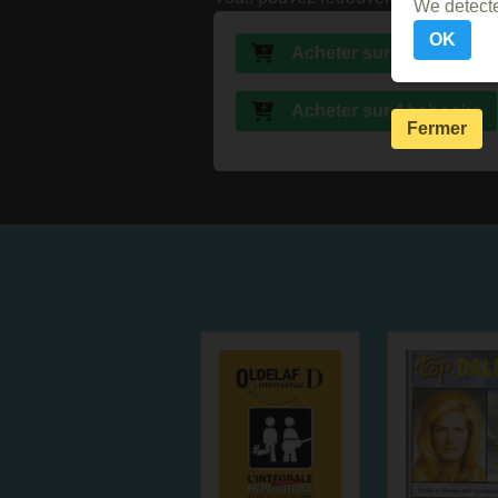
We detecte
OK
Acheter sur Momox
Acheter sur Abebooks
Fermer