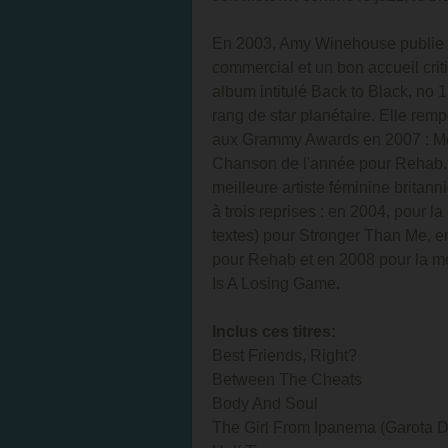
En 2003, Amy Winehouse publie so
commercial et un bon accueil cr
album intitulé Back to Black, no 
rang de star planétaire. Elle remp
aux Grammy Awards en 2007 : Meil
Chanson de l'année pour Rehab. 
meilleure artiste féminine britann
à trois reprises : en 2004, pour 
textes) pour Stronger Than Me, 
pour Rehab et en 2008 pour la me
Is A Losing Game.
Inclus ces titres:
Best Friends, Right?
Between The Cheats
Body And Soul
The Girl From Ipanema (Garota 