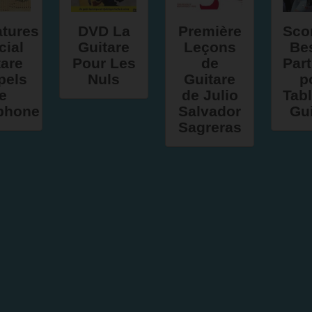
atures
DVD La
Première
Sco
cial
Guitare
Leçons
Bes
tare
Pour Les
de
Part
pels
Nuls
Guitare
p
e
de Julio
Tabl
phone
Salvador
Gui
Sagreras