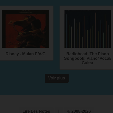
Disney - Mulan P/V/G
Radiohead: The Piano
Songbook: Piano/ Vocal/
Guitar
Voir plus
Lire Les Notes
ℹ
© 2008-2026