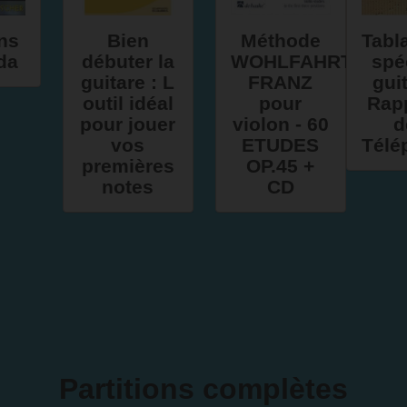
ons
Bien
Méthode
Tabl
da
débuter la
WOHLFAHRT
spé
guitare : L
FRANZ
gui
outil idéal
pour
Rap
pour jouer
violon - 60
d
vos
ETUDES
Télé
premières
OP.45 +
notes
CD
Partitions complètes