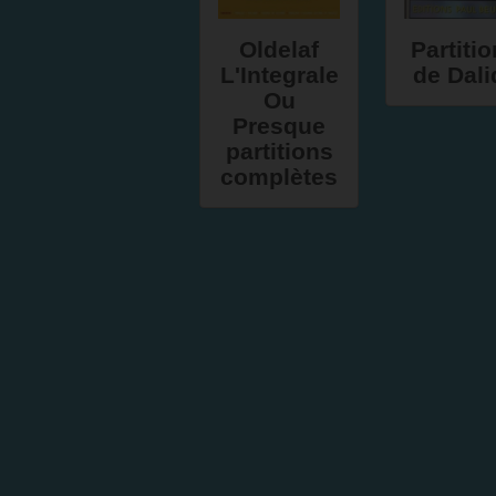
Oldelaf
Partiti
L'Integrale
de Dali
Ou
Presque
partitions
complètes