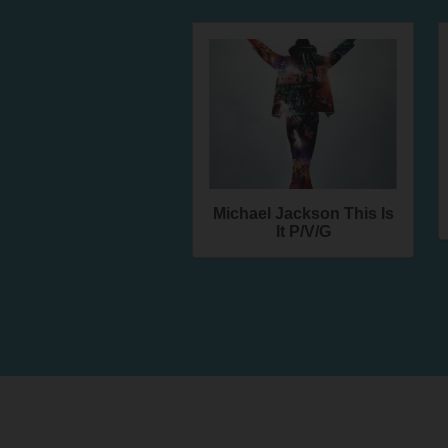
Michael Jackson This Is
It P/V/G