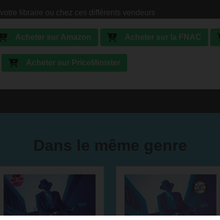
votre libraire ou chez ces différents vendeurs
Acheter sur Amazon
Acheter sur la FNAC
Acheter sur PriceMinister
Dans le même genre