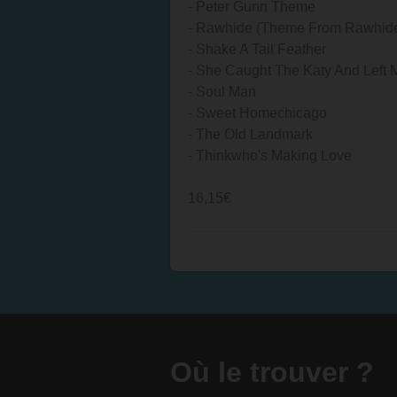
- Peter Gunn Theme
- Rawhide (Theme From Rawhid
- Shake A Tail Feather
- She Caught The Katy And Left 
- Soul Man
- Sweet Homechicago
- The Old Landmark
- Thinkwho's Making Love
16,15€
Où le trouver ?