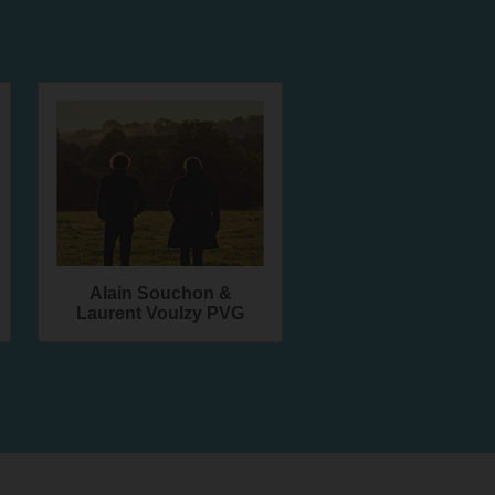
Alain Souchon &
Laurent Voulzy PVG