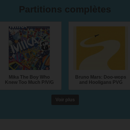
Partitions complètes
Mika The Boy Who
Bruno Mars: Doo-wops
Knew Too Much P/V/G
and Hooligans PVG
Voir plus