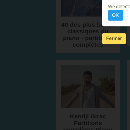
We detecte
OK
40 des plus beaux
classiques du
piano - partitions
Fermer
complètes
Kendji Girac
Partitions
complètes Piano