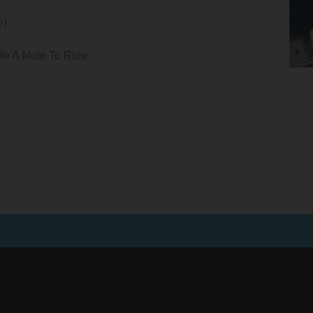
e)
Me A Mule To Ride