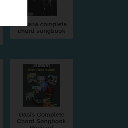
Nirvana complete
chord songbook
Oasis Complete
Chord Songbook
Revised