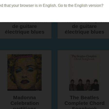
d that your browser is in English. Go to the English version?
Méthode débutant
Méthode complète
de guitare
de guitare
électrique blues
électrique blues
Madonna
The Beatles
Celebration
Complete Chord
partitions
Songbook