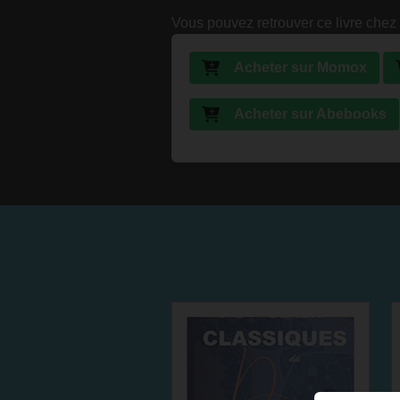
Vous pouvez retrouver ce livre chez 
Acheter sur Momox
Acheter sur Abebooks