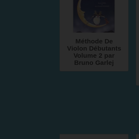
Méthode De
Violon Débutants
Volume 2 par
Bruno Garlej