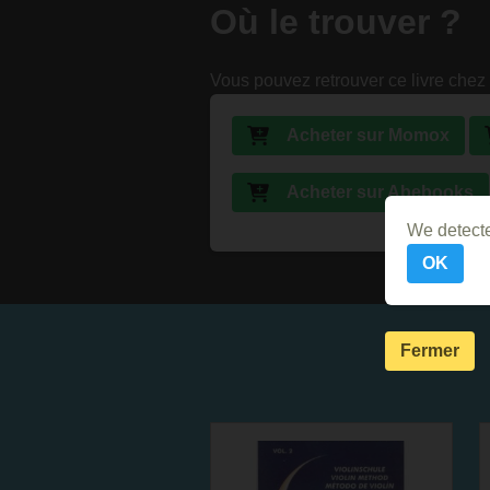
Où le trouver ?
Vous pouvez retrouver ce livre chez 
Acheter sur Momox
Acheter sur Abebooks
We detecte
OK
Fermer