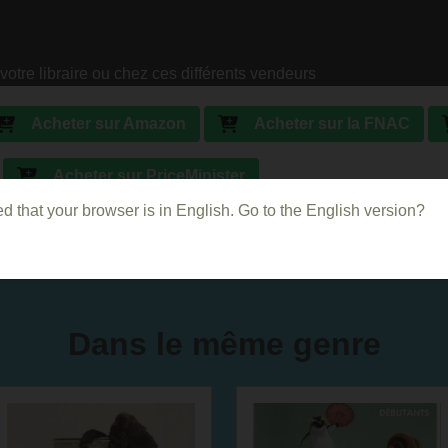
votre libraire ou chez ces différents vendeurs
Acheter sur Amazon
Acheter sur la FNAC
Acheter sur PriceMinister
d that your browser is in English. Go to the English version?
Dans le même genre