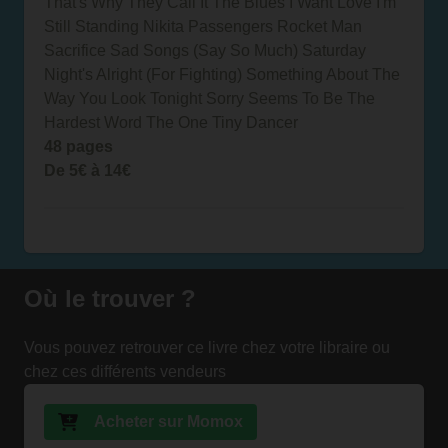
That's Why They Call It The Blues I Want Love I'm
Still Standing Nikita Passengers Rocket Man
Sacrifice Sad Songs (Say So Much) Saturday
Night's Alright (For Fighting) Something About The
Way You Look Tonight Sorry Seems To Be The
Hardest Word The One Tiny Dancer
48 pages
De 5€ à 14€
Où le trouver ?
Vous pouvez retrouver ce livre chez votre libraire ou
chez ces différents vendeurs
Acheter sur Momox