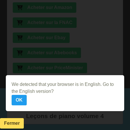
Acheter sur Amazon
Acheter sur la FNAC
Acheter sur Ebay
Acheter sur Abebooks
Acheter sur PriceMinister
We detected that your browser is in English. Go to
the English version?
Dans le même genre
OK
Leçons de piano volume 4
Fermer