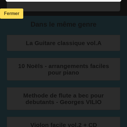
Fermer
Dans le même genre
La Guitare classique vol.A
10 Noëls - arrangements faciles
pour piano
Methode de flute a bec pour
debutants - Georges VILIO
Violon facile vol.2 + CD