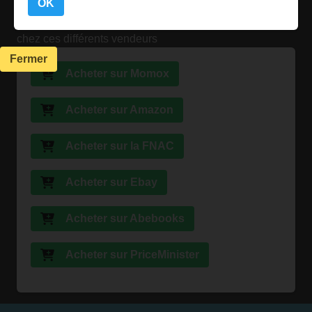
OK
Vous pouvez retrouver ce livre chez votre libraire ou
chez ces différents vendeurs
Fermer
Acheter sur Momox
Acheter sur Amazon
Acheter sur la FNAC
Acheter sur Ebay
Acheter sur Abebooks
Acheter sur PriceMinister