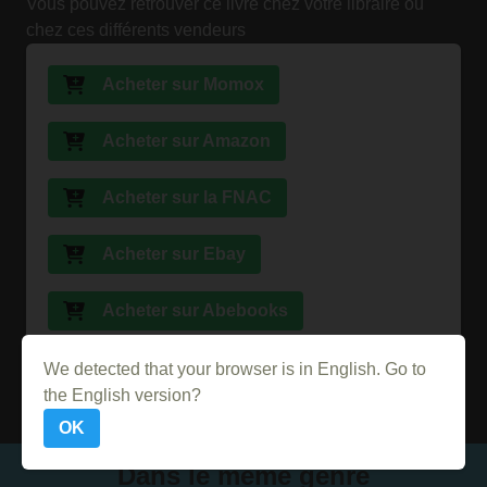
Vous pouvez retrouver ce livre chez votre libraire ou
chez ces différents vendeurs
Acheter sur Momox
Acheter sur Amazon
Acheter sur la FNAC
Acheter sur Ebay
Acheter sur Abebooks
Acheter sur PriceMinister
We detected that your browser is in English. Go to
the English version?
OK
Dans le même genre