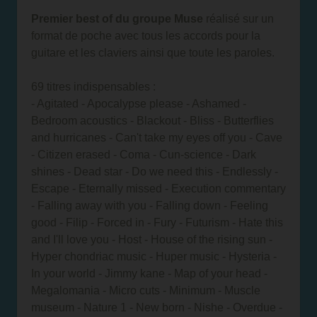
Premier best of du groupe Muse
réalisé sur un
format de poche avec tous les accords pour la
guitare et les claviers ainsi que toute les paroles.
69 titres indispensables :
- Agitated - Apocalypse please - Ashamed -
Bedroom acoustics - Blackout - Bliss - Butterflies
and hurricanes - Can't take my eyes off you - Cave
- Citizen erased - Coma - Cun-science - Dark
shines - Dead star - Do we need this - Endlessly -
Escape - Eternally missed - Execution commentary
- Falling away with you - Falling down - Feeling
good - Filip - Forced in - Fury - Futurism - Hate this
and I'll love you - Host - House of the rising sun -
Hyper chondriac music - Huper music - Hysteria -
In your world - Jimmy kane - Map of your head -
Megalomania - Micro cuts - Minimum - Muscle
museum - Nature 1 - New born - Nishe - Overdue -