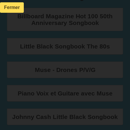
Fermer
Billboard Magazine Hot 100 50th
Anniversary Songbook
Little Black Songbook The 80s
Muse - Drones P/V/G
Piano Voix et Guitare avec Muse
Johnny Cash Little Black Songbook