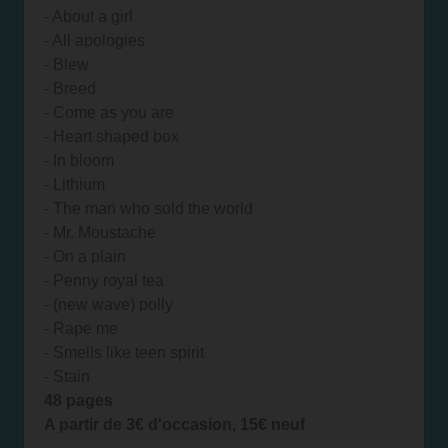
- About a girl
- All apologies
- Blew
- Breed
- Come as you are
- Heart shaped box
- In bloom
- Lithium
- The man who sold the world
- Mr. Moustache
- On a plain
- Penny royal tea
- (new wave) polly
- Rape me
- Smells like teen spirit
- Stain
48 pages
A partir de 3€ d'occasion, 15€ neuf