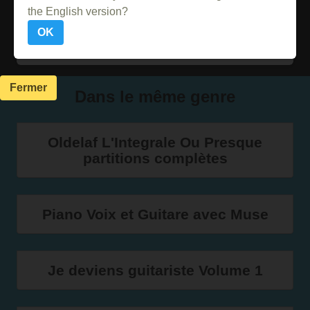
the English version?
Acheter sur PriceMinister
OK
Fermer
Dans le même genre
Oldelaf L'Integrale Ou Presque
partitions complètes
Piano Voix et Guitare avec Muse
Je deviens guitariste Volume 1