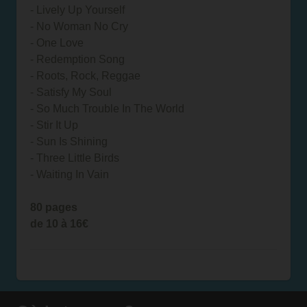
- Lively Up Yourself
- No Woman No Cry
- One Love
- Redemption Song
- Roots, Rock, Reggae
- Satisfy My Soul
- So Much Trouble In The World
- Stir It Up
- Sun Is Shining
- Three Little Birds
- Waiting In Vain
80 pages
de 10 à 16€