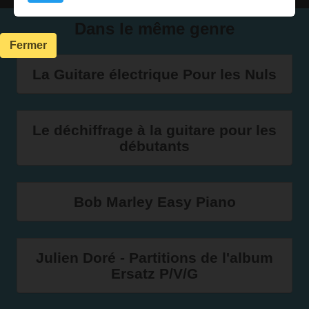
Dans le même genre
Fermer
La Guitare électrique Pour les Nuls
Le déchiffrage à la guitare pour les
débutants
Bob Marley Easy Piano
Julien Doré - Partitions de l'album
Ersatz P/V/G