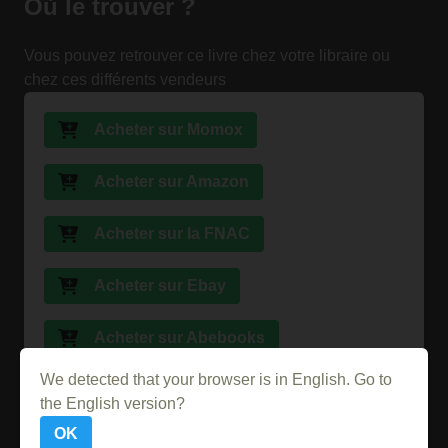
Où le trouver ?
Vous pouvez retrouver ce livre chez votre libraire ou
chez ces différents vendeurs
Acheter sur Momox
Acheter sur Amazon
Acheter sur la FNAC
Acheter sur Ebay
Acheter sur Abebooks
We detected that your browser is in English. Go to
Acheter sur PriceMinister
the English version?
OK