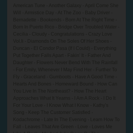
American Tune - Another Galaxy - April Come She
Will - Armistice Day - At The Zoo - Baby Driver -
Bernadette - Bookends - Born At The Right Time -
Born In Puerto Rico - Bridge Over Troubled Water -
Cecilia - Cloudy - Congratulations - Crazy Love
Vol.Ii - Diamonds On The Soles Of Her Shoes -
Duncan - El Condor Pasa (If I Could) - Everything
Put Together Falls Apart - Fakin' It - Father And
Daughter - Flowers Never Bend With The Rainfall
- For Emily, Whenever I May Find Her - Further To
Fly - Graceland - Gumboots - Have A Good Time -
Hearts And Bones - Homeward Bound - How Can
You Live In The Northeast? - How The Heart
Approaches What It Yearns - I Am A Rock - I Do It
For Your Love - I Know What I Know - Kathy's
Song - Keep The Customer Satisfied -
Kodachrome - Late In The Evening - Learn How To
Fall - Leaves That Are Green - Love - Loves Me