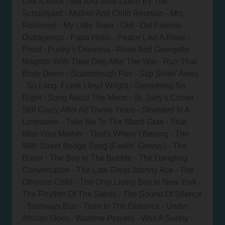
Like A Rock - Me And Julio Down By The
Schoolyard - Mother And Child Reunion - Mrs.
Robinson - My Little Town - Old - Old Friends -
Outrageous - Papa Hobo - Peace Like A River -
Proof - Punky's Dilemma - Rene And Georgette
Magritte With Their Dog After The War - Run That
Body Down - Scarborough Fair - Slip Slidin' Away
- So Long, Frank Lloyd Wright - Something So
Right - Song About The Moon - St. Judy's Comet -
Still Crazy After All These Years - Stranded In A
Limousine - Take Me To The Mardi Gras - That
Was Your Mother - That's Where I Belong - The
59th Street Bridge Song (Feelin' Groovy) - The
Boxer - The Boy In The Bubble - The Dangling
Conversation - The Late Great Johnny Ace - The
Obvious Child - The Only Living Boy In New York -
The Rhythm Of The Saints - The Sound Of Silence
- Trailways Bus - Train In The Distance - Under
African Skies - Wartime Prayers - Was A Sunny