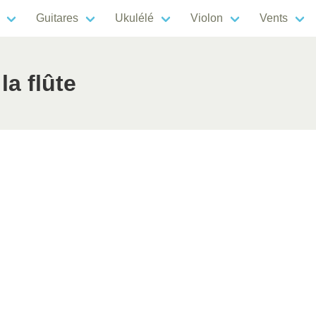
Guitares
Ukulélé
Violon
Vents
a flûte