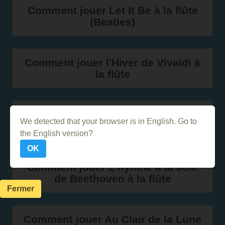
Comment jouer Let It Be à la flûte
(Beatles)
Comment jouer l'Hiver de Vivaldi à
la flûte
Jouer le thème de Pac-Man à la
We detected that your browser is in English. Go to
flûte
the English version?
OK
Comment jouer L'hymne à la Joie
de Beethoven à la flûte
Fermer
Comment jouer Au Clair de la Lune