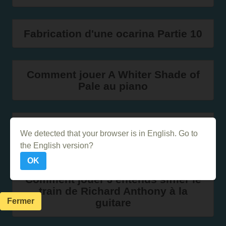
Fabrication d'une ocarina Partie 10
Comment jouer A Whiter Shade of
Pale au piano
Comment jouer Ca fait mal de
We detected that your browser is in English. Go to
Christophe Maé au piano
the English version?
OK
Comment jouer J'entends siffler le
train de Richard Anthony à la
Fermer
guitare