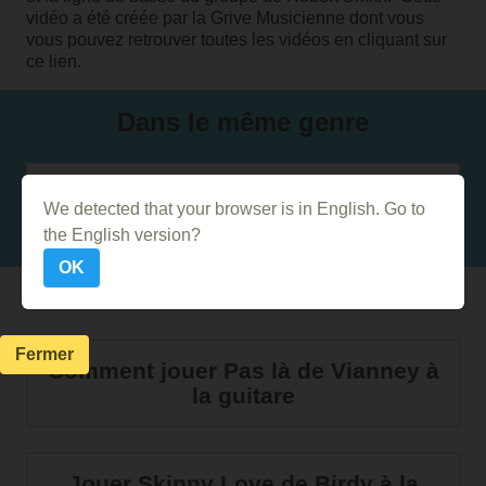
vidéo a été créée par la Grive Musicienne dont vous
vous pouvez retrouver toutes les vidéos
en cliquant sur
ce lien
.
Dans le même genre
Comment jouer Boys Don't Cry de
We detected that your browser is in English. Go to
The Cure à la guitare
the English version?
OK
Autres Vidéos
Fermer
Comment jouer Pas là de Vianney à
la guitare
Jouer Skinny Love de Birdy à la