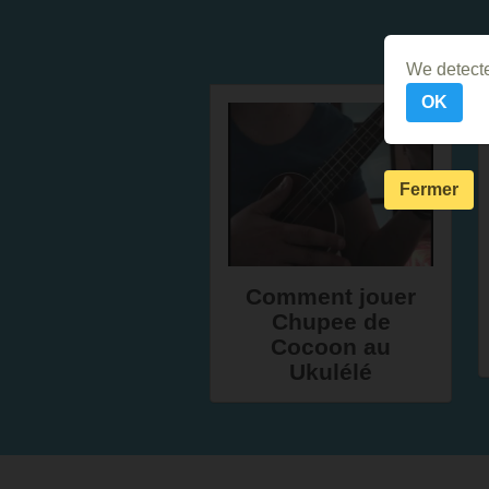
We detecte
OK
Fermer
Comment jouer
Chupee de
Cocoon au
Ukulélé