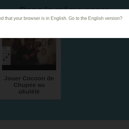
Dans le même genre
d that your browser is in English. Go to the English version?
Jouer Cocoon de
Chupee au
ukulélé