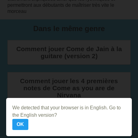
permettront aux débutants de maîtriser très vite le
morceau
Dans le même genre
Comment jouer Come de Jain à la
guitare (version 2)
Comment jouer les 4 premières
notes de Come as you are de
Nirvana
We detected that your browser is in English. Go to
the English version?
Comment jouer Alright de Jain au
OK
piano