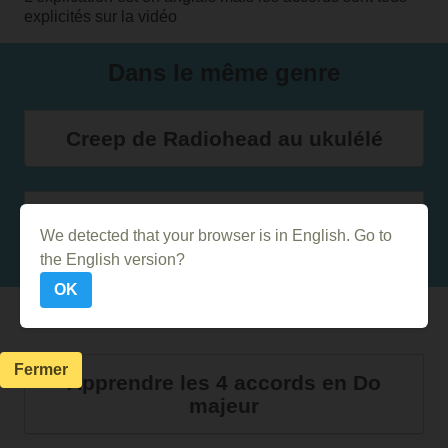
explicités sur la vidéo
Dans le même genre
Creep de Radiohead au ukulélé
Comment jouer jouer Lucky de
We detected that your browser is in English. Go to
Radiohead à la guitare
the English version?
OK
Autres Vidéos
Fermer
Apprendre les 4 accords en Do
majeur