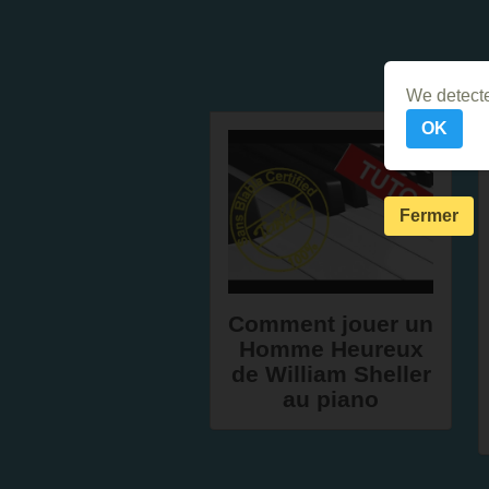
We detecte
OK
Fermer
Comment jouer un
Homme Heureux
de William Sheller
au piano