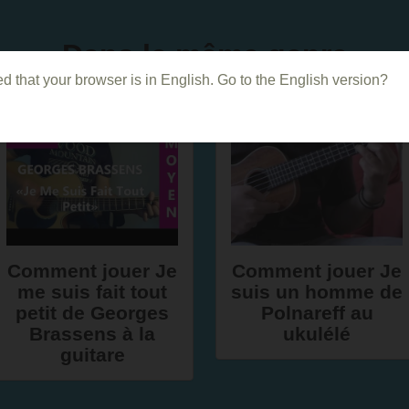
Dans le même genre
d that your browser is in English. Go to the English version?
Comment jouer Je
Comment jouer Je
me suis fait tout
suis un homme de
petit de Georges
Polnareff au
Brassens à la
ukulélé
guitare