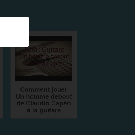
Comment jouer
Un homme debout
de Claudio Capéo
à la guitare