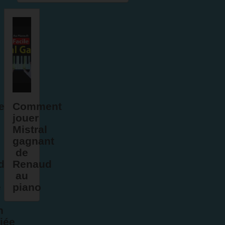
ent
Comment
jouer
Mistral
gagnant
de
d
Renaud
au
e
piano
n
fiée