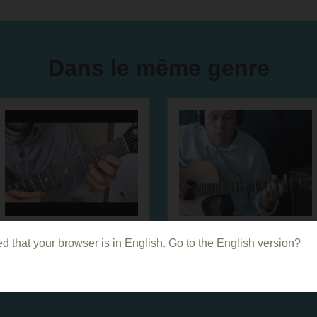
Dans le même genre
Comment jouer
Comment jouer
d that your browser is in English. Go to the English version?
Dans mon HLM de
Manu de Renaud
Renaud
à la guitare