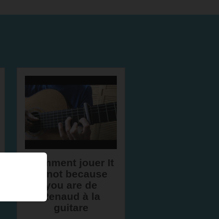
Comment jouer It
is not because
you are de
Renaud à la
guitare