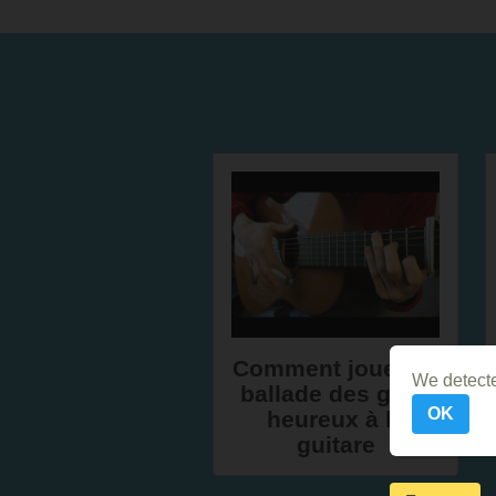
Comment jouer La
We detecte
ballade des gens
OK
heureux à la
guitare