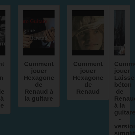
nt
Comment
Comment
Comm
jouer
jouer
jouer
n
Hexagone
Hexagone
Laisse
de
de
béton
de
Renaud à
Renaud
de
 à
la guitare
Renau
re
à la
guitar
-
versio
simpli