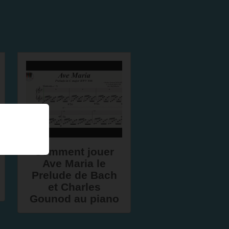
Comment jouer
Ave Maria le
Prelude de Bach
et Charles
Gounod au piano