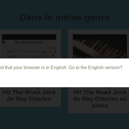
Dans le même genre
d that your browser is in English. Go to the English version?
Comment jouer
Comment jouer
Hit The Road Jack
Hit The Road Jack
de Ray Charles
de Ray CHarles au
piano