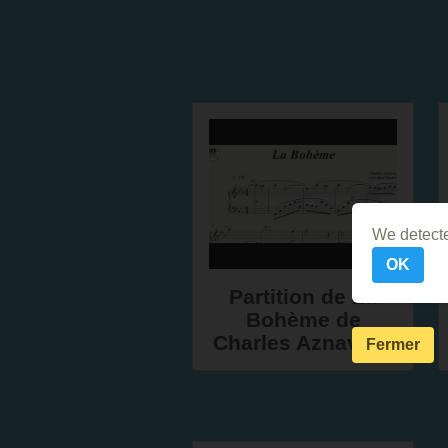
We detecte
OK
Partition de La
Bohème de
Charles Aznavour
Fermer