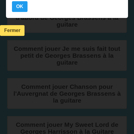
OK
Comment jouer Les copains
d'abord de Georges Brassens à la
guitare
Fermer
Comment jouer Je me suis fait tout
petit de Georges Brassens à la
guitare
Comment jouer Chanson pour
l'Auvergnat de Georges Brassens à
la guitare
Comment jouer My Sweet Lord de
Georges Harrisson à la Guitare