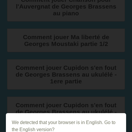
l'Auvergnat de Georges Brassens
au piano
Comment jouer Ma liberté de
Georges Moustaki partie 1/2
Comment jouer Cupidon s'en fout
de Georges Brassens au ukulélé -
1ere partie
Comment jouer Cupidon s'en fout
de Georges Brassens au ukulélé -
2ème partie
We detected that your browser is in English. Go to
the English version?