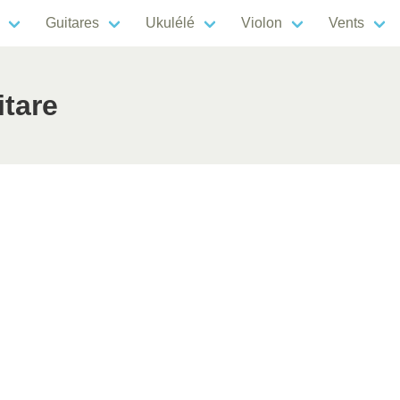
Guitares
Ukulélé
Violon
Vents
itare