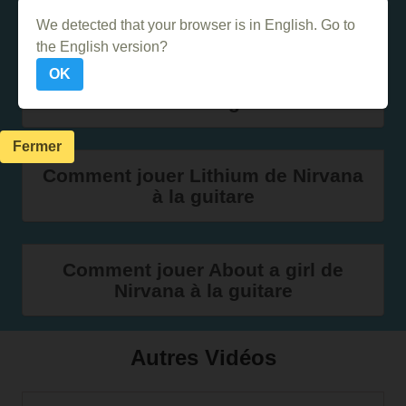
Nirvana
We detected that your browser is in English. Go to
the English version?
OK
Jouer Smells like teen spirit de
Nirvana à la guitare
Fermer
Comment jouer Lithium de Nirvana
à la guitare
Comment jouer About a girl de
Nirvana à la guitare
Autres Vidéos