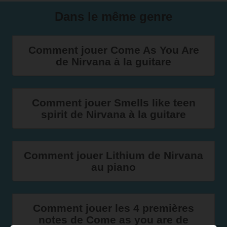
Dans le même genre
Comment jouer Come As You Are
de Nirvana à la guitare
Comment jouer Smells like teen
spirit de Nirvana à la guitare
Comment jouer Lithium de Nirvana
au piano
Comment jouer les 4 premières
notes de Come as you are de