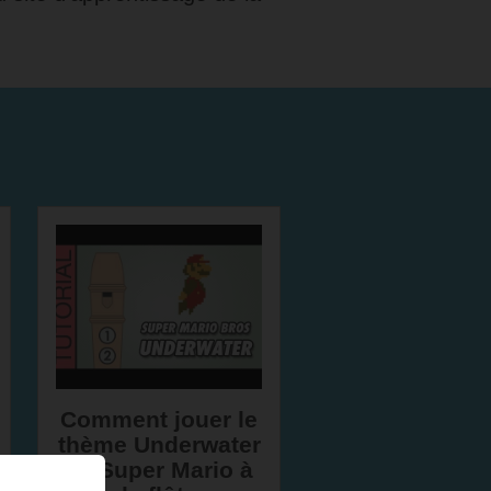
Comment jouer le
thème Underwater
de Super Mario à