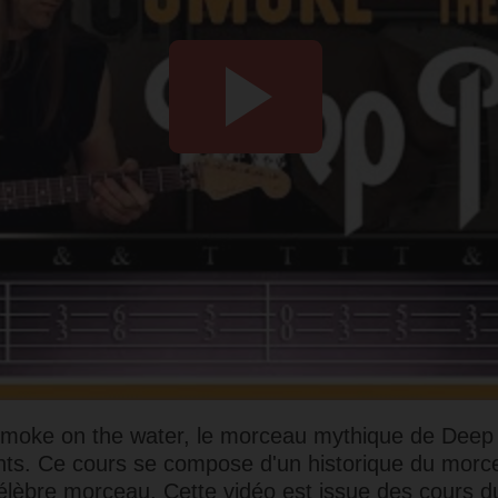
Smoke on the water, le morceau mythique de Deep P
nts. Ce cours se compose d'un historique du morce
célèbre morceau. Cette vidéo est issue des cours d