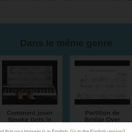
Dans le même genre
Comment jouer
Partition de
Smoke Gets in
Bridge Over
Your Eyes au
Troubled Water
d that your browser is in English. Go to the English version?