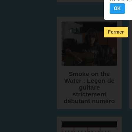
OK
Fermer
Smoke on the
Water : Leçon de
guitare
strictement
débutant numéro