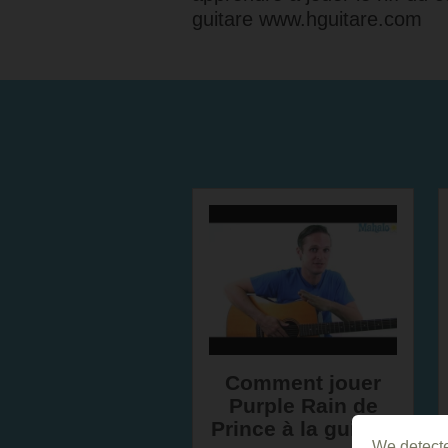
guitare
www.hguitare.com
Comment jouer
Purple Rain de
Prince à la guitare
We detecte