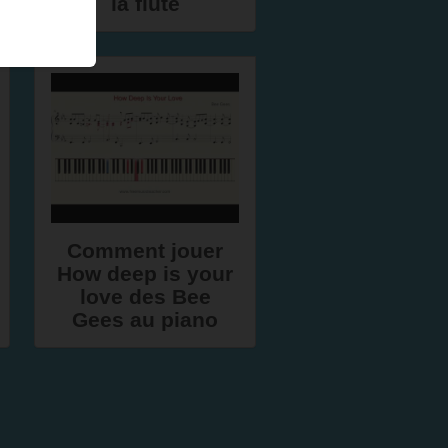
la flûte
Comment jouer
How deep is your
love des Bee
Gees au piano