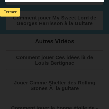
Fermer
Comment jouer My Sweet Lord de
Georges Harrisson à la Guitare
Autres Vidéos
Comment jouer Ces idées là de
Louis Bertignac
Jouer Gimme Shelter des Rolling
Stones Ã la guitare
Comment jouer la bonne étoile de -