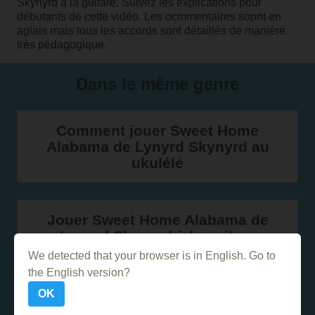
Skynyrd à la guitare. Suivez les explications pour
débutants de cette vidéo. Les ocmmentaires sopnt en
aglais mais tous les accords sont détaillés de manière
très pédagogique.
Dans le même genre
Comment jouer Sweet Home
Alabama de Lynyrd Skynyrd au
ukulélé
Jouer Sweet Home Alabama de
Lynyrd Skynyrd à la guitare
We detected that your browser is in English. Go to
the English version?
Comment jouer Sweet Home
OK
Alabama avec tablatures