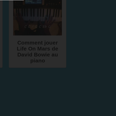
Comment jouer
Life On Mars de
David Bowie au
piano