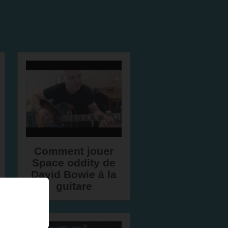
Comment jouer
Space oddity de
David Bowie à la
guitare