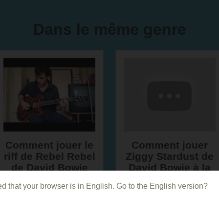
Dans le même genre
Comment jouer le
Comment jouer
riff de Rebel Rebel
Ziggy Stardust de
de David Bowie
David Bowie à la
guitare
d that your browser is in English. Go to the English version?