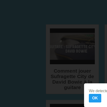
Comment jouer
Sufragette City de
David Bowie à la
guitare
We detecte
OK