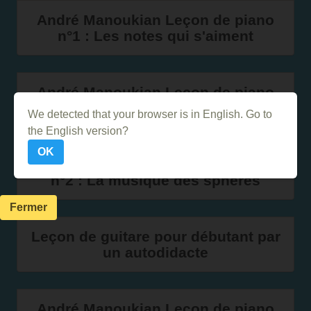
André Manoukian Leçon de piano
n°1 : Les notes qui s'aiment
André Manoukian Leçon de piano
n°3 La grande note commune
We detected that your browser is in English. Go to
the English version?
OK
André Manoukian Leçon de piano
n°2 : La musique des sphères
Fermer
Leçon de guitare pour débutant par
un autodidacte
André Manoukian Leçon de piano