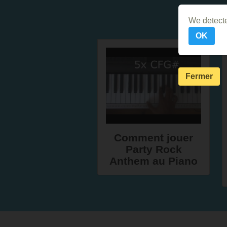
We detecte
OK
Fermer
Comment jouer
Party Rock
Anthem au Piano