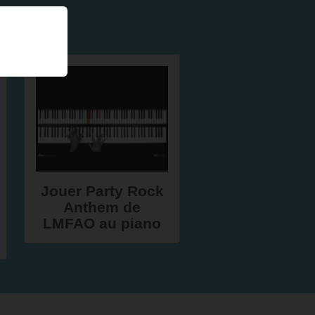
Jouer Party Rock
Anthem de
LMFAO au piano