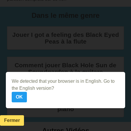
Dans le même genre
Jouer I got a feeling des Black Eyed
Peas à la flute
Comment jouer Black Hole Sun de
Soundgarden à la guitare
We detected that your browser is in English. Go to
the English version?
Comment jouer Just Can't Get
OK
Enough des Black Eyed Peas au
piano
Fermer
Autres Vidéos