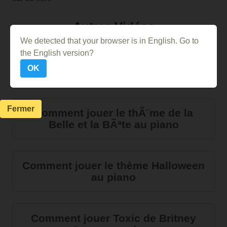
Autres Vidéos
We detected that your browser is in English. Go to
the English version?
Comment jouer Angie des Rolling
OK
Stones au piano
Fermer
Comment jouer le thÃ¨me de la
Belle et la BÃªte au piano
Comment jouer le thème Halloween
au piano
Comment jouer Toxic de Britney