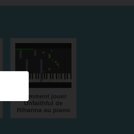
Comment jouer
Unfaithful de
Rihanna au piano