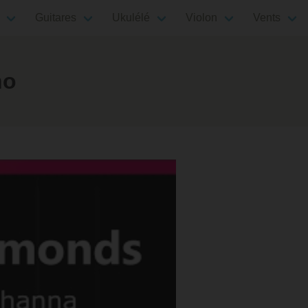
Guitares
Ukulélé
Violon
Vents
no