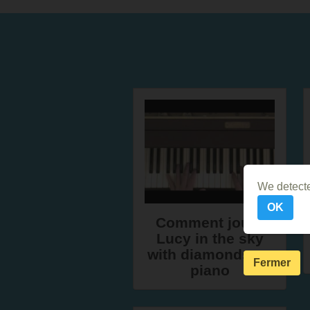
We detecte
OK
Comment jouer
Lucy in the sky
with diamonds au
Fermer
piano