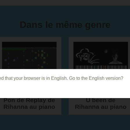
Dans le même genre
d that your browser is in English. Go to the English version?
Comment jouer
Jouer Where have
Pon de Replay de
U been de
Rihanna au piano
Rihanna au piano