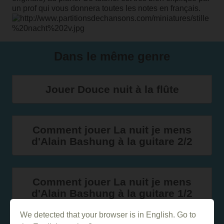
un prof qui vous donnera toutes les notes en français.
Dans le même genre
Jouer Douce nuit à la flûte
Comment jouer La nuit je mens
d'Alain Bashung à la guitare 2/2
Comment jouer La nuit je mens
d'Alain Bashung à la guitare 1/2
We detected that your browser is in English. Go to