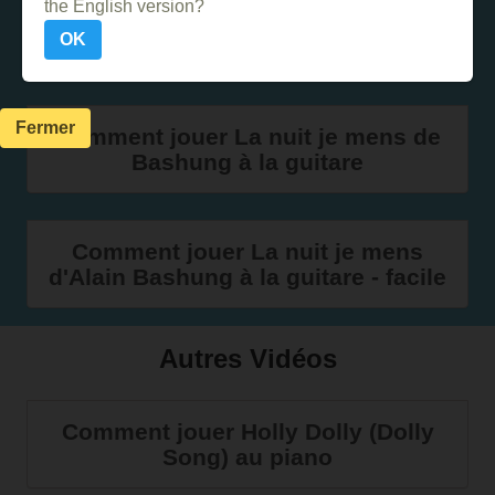
the English version?
Comment jouer Une petite musique
OK
de nuit de Mozart à la flûte à bec
Fermer
Comment jouer La nuit je mens de
Bashung à la guitare
Comment jouer La nuit je mens
d'Alain Bashung à la guitare - facile
Autres Vidéos
Comment jouer Holly Dolly (Dolly
Song) au piano