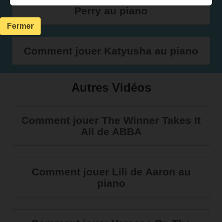
Perry au piano
Fermer
Comment jouer Katyusha au piano
Autres Vidéos
Comment jouer The Winner Takes It
All de ABBA
Comment jouer Lili de Aaron au
piano