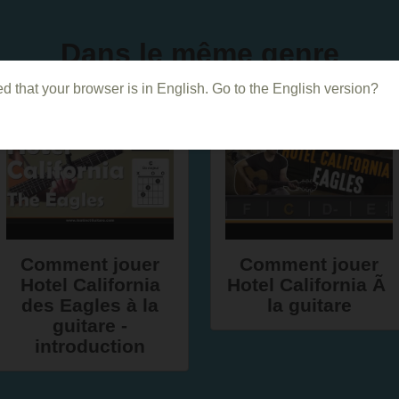
Dans le même genre
d that your browser is in English. Go to the English version?
Comment jouer
Comment jouer
Hotel California
Hotel California Ã
des Eagles à la
la guitare
guitare -
introduction