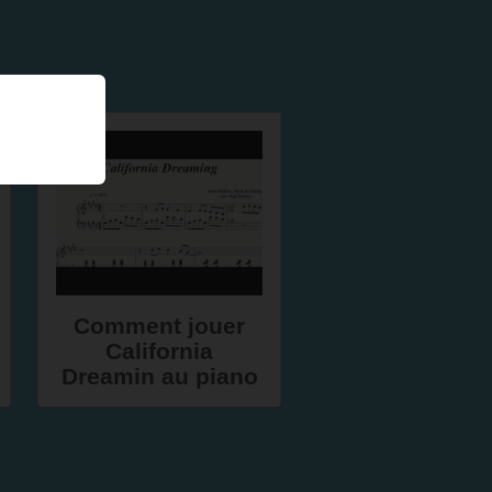
Comment jouer
California
Dreamin au piano