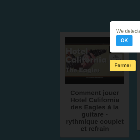
We detecte
OK
Fermer
Comment jouer
Hotel California
des Eagles à la
guitare -
rythmique couplet
et refrain